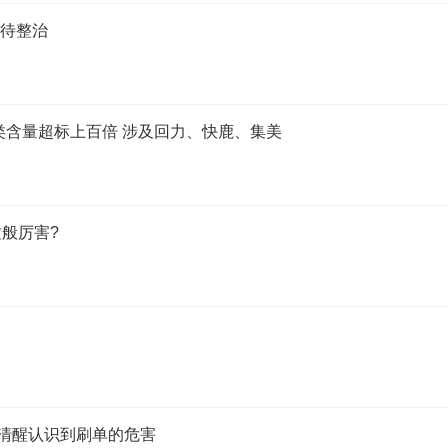
亟待整治
类含量超标上百倍 涉及回力、快鹿、集美
般厉害?
应清醒认识到刷单的危害