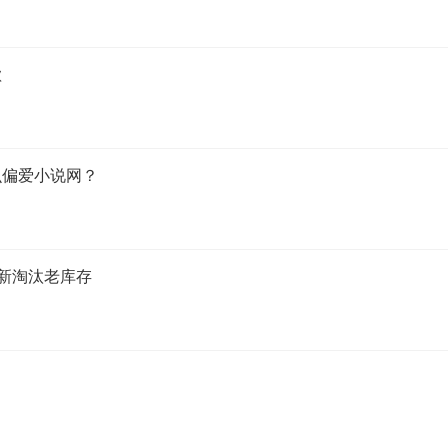
歉
么偏爱小说网？
推新淘汰老库存