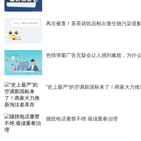
再次被查！喜茶就饮品检出微生物污染道
色情弹窗广告无疑会让人感到尴尬，为什
“史上最严”的空调新国标来了！商家大力
骚扰电话屡禁不绝 亟须重拳治理