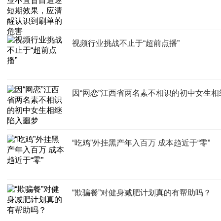
视频行业挑战不止于“超前点播”
因“网恋”江西省两名素不相识的初中女生
“吃鸡”外挂黑产年入百万 成本趋近于“零”
“欺骗餐”对健身减肥计划真的有帮助吗？