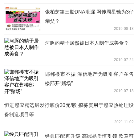
张柏芝第三胎DNA泄漏 网传周星驰为3仔
亲父？
2019-08-13
河豚的精子居然被日本人制作成美食？
2019-07-24
邯郸楼市不振 泽信地产为吸引客户在售
楼部开“赌场”
2019-07-18
恒进感应精选层发行底价20元/股 拟募资用于感应热处理设
备制造项目等
2021-11-02
经典匹配再升级 高端品质恒引领 欧马可