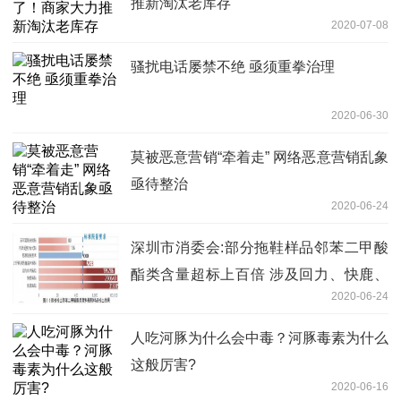
推新淘汰老库存
2020-07-08
骚扰电话屡禁不绝 亟须重拳治理
2020-06-30
莫被恶意营销“牵着走” 网络恶意营销乱象
亟待整治
2020-06-24
深圳市消委会:部分拖鞋样品邻苯二甲酸
酯类含量超标上百倍 涉及回力、快鹿、
2020-06-24
集美
人吃河豚为什么会中毒？河豚毒素为什么
这般厉害?
2020-06-16