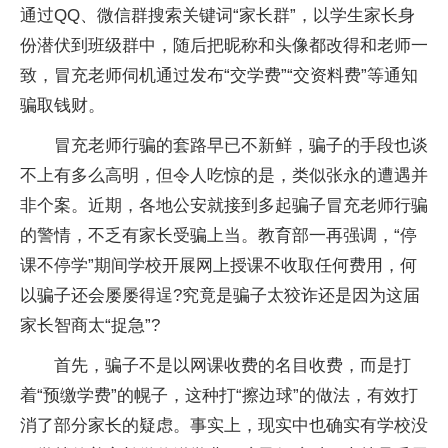
通过QQ、微信群搜索关键词“家长群”，以学生家长身
份潜伏到班级群中，随后把昵称和头像都改得和老师一
致，冒充老师伺机通过发布“交学费”“交资料费”等通知
骗取钱财。
冒充老师行骗的套路早已不新鲜，骗子的手段也谈
不上有多么高明，但令人吃惊的是，类似张永的遭遇并
非个案。近期，各地公安就接到多起骗子冒充老师行骗
的警情，不乏有家长受骗上当。教育部一再强调，“停
课不停学”期间学校开展网上授课不收取任何费用，何
以骗子还会屡屡得逞?究竟是骗子太狡诈还是因为这届
家长智商太“捉急”?
首先，骗子不是以网课收费的名目收费，而是打
着“预缴学费”的幌子，这种打“擦边球”的做法，有效打
消了部分家长的疑虑。事实上，现实中也确实有学校没