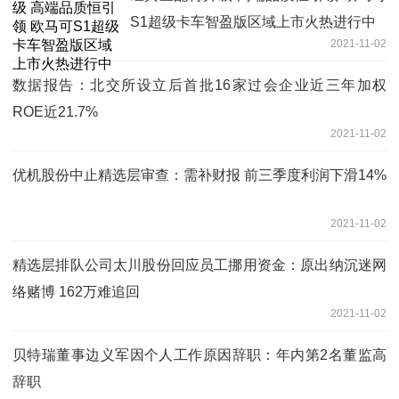
S1超级卡车智盈版区域上市火热进行中
2021-11-02
数据报告：北交所设立后首批16家过会企业近三年加权
ROE近21.7%
2021-11-02
优机股份中止精选层审查：需补财报 前三季度利润下滑14%
2021-11-02
精选层排队公司太川股份回应员工挪用资金：原出纳沉迷网
络赌博 162万难追回
2021-11-02
贝特瑞董事边义军因个人工作原因辞职：年内第2名董监高
辞职