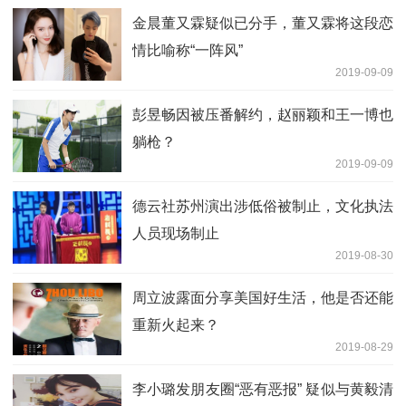
金晨董又霖疑似已分手，董又霖将这段恋
情比喻称“一阵风”
2019-09-09
彭昱畅因被压番解约，赵丽颖和王一博也
躺枪？
2019-09-09
德云社苏州演出涉低俗被制止，文化执法
人员现场制止
2019-08-30
周立波露面分享美国好生活，他是否还能
重新火起来？
2019-08-29
李小璐发朋友圈“恶有恶报” 疑似与黄毅清