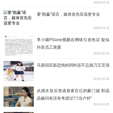
2020-03-11
要“跑赢”谣言，媒体首先应该更专业
2020-03-11
李小璐PGone视频在网络引发热议 疑似
抖音员工泄露
2019-10-31
马蓉回应新恋情的同时还不忘插刀王宝强
2019-10-25
从跳水皇后变成身家百亿的豪门媳 郭晶
晶被问有没有考虑过“门当户对”
2019-10-25