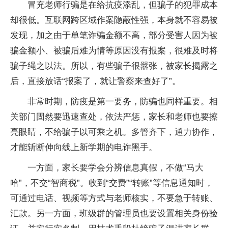
冒充老师行骗是在给抗疫添乱，但骗子的犯罪成本
却很低。互联网跨区域作案隐蔽性强，本身就不容易被
发现，加之由于单笔诈骗金额不高，部分受害人因为被
骗金额小、被骗后难为情等原因没有报案，很难及时将
骗子绳之以法。所以，有些骗子很嚣张，被家长揭露之
后，直接放话“报案了，就让警察来查好了”。
非常时期，防疫是第一要务，防骗也同样重要。相
关部门固然要迅速查处，依法严惩，家长和老师也要擦
亮眼睛，不给骗子以可乘之机。多管齐下，通力协作，
才能斩断伸向线上新学期的电诈黑手。
一方面，家长要学会分辨信息真假，不做“马大
哈”，不交“智商税”。收到“交费”“转账”等信息通知时，
可通过电话、视频等方式与老师核实，不要急于转账、
汇款。另一方面，班级群的管理员也要设置相关身份验