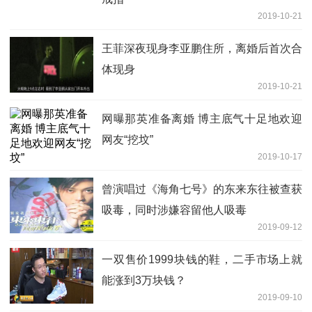
2019-10-21
王菲深夜现身李亚鹏住所，离婚后首次合
体现身
2019-10-21
网曝那英准备离婚 博主底气十足地欢迎
网友“挖坟”
2019-10-17
曾演唱过《海角七号》的东来东往被查获
吸毒，同时涉嫌容留他人吸毒
2019-09-12
一双售价1999块钱的鞋，二手市场上就
能涨到3万块钱？
2019-09-10