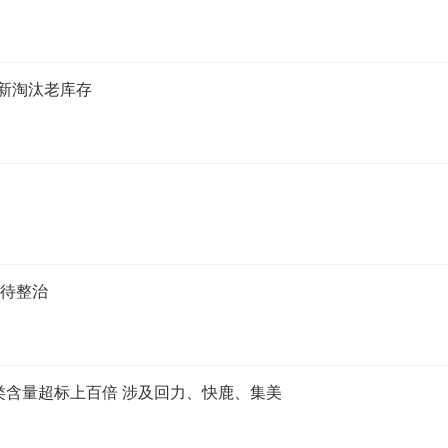
推新淘汰老库存
亟待整治
类含量超标上百倍 涉及回力、快鹿、集美