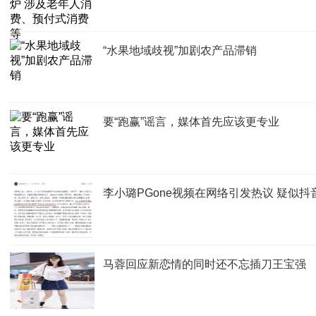
“水果地域歧视”加剧农产品滞销
要“跑赢”谣言，媒体首先应该更专业
李小璐PGone视频在网络引发热议 疑似
马蓉回应新恋情的同时还不忘插刀王宝强