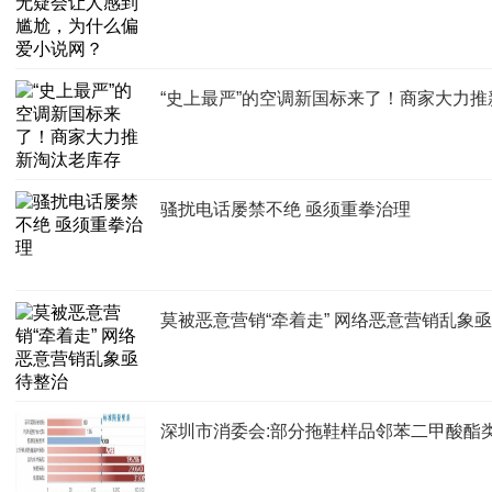
“史上最严”的空调新国标来了！商家大力
骚扰电话屡禁不绝 亟须重拳治理
莫被恶意营销“牵着走” 网络恶意营销乱象
深圳市消委会:部分拖鞋样品邻苯二甲酸酯