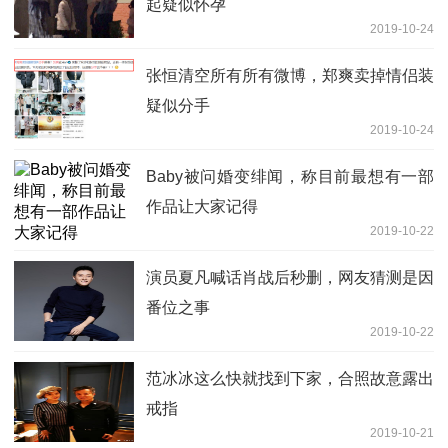
起疑似怀孕
2019-10-24
张恒清空所有所有微博，郑爽卖掉情侣装
疑似分手
2019-10-24
Baby被问婚变绯闻，称目前最想有一部
作品让大家记得
2019-10-22
演员夏凡喊话肖战后秒删，网友猜测是因
番位之事
2019-10-22
范冰冰这么快就找到下家，合照故意露出
戒指
2019-10-21