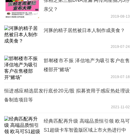
张柏芝第三胎DNA泄漏 网传周星驰为3仔
亲父？
2019-08-13
河豚的精子居然被日本人制作成美食？
2019-07-24
邯郸楼市不振 泽信地产为吸引客户在售
楼部开“赌场”
2019-07-18
恒进感应精选层发行底价20元/股 拟募资用于感应热处理设
备制造项目等
2021-11-02
经典匹配再升级 高端品质恒引领 欧马可
S1超级卡车智盈版区域上市火热进行中