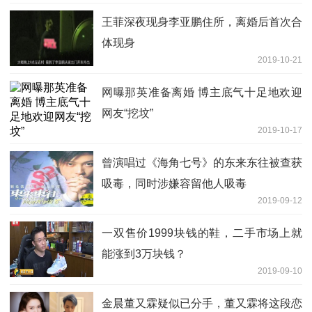
王菲深夜现身李亚鹏住所，离婚后首次合
体现身
2019-10-21
网曝那英准备离婚 博主底气十足地欢迎
网友“挖坟”
2019-10-17
曾演唱过《海角七号》的东来东往被查获
吸毒，同时涉嫌容留他人吸毒
2019-09-12
一双售价1999块钱的鞋，二手市场上就
能涨到3万块钱？
2019-09-10
金晨董又霖疑似已分手，董又霖将这段恋