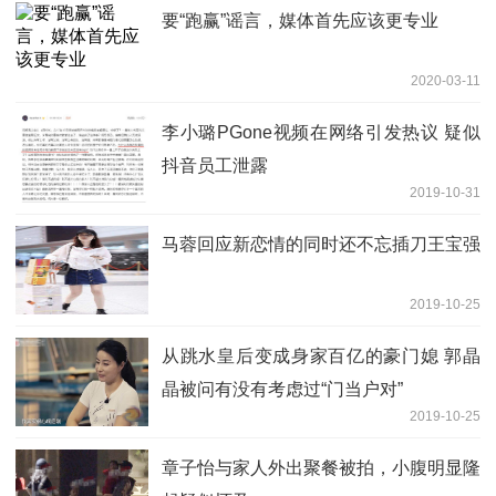
要“跑赢”谣言，媒体首先应该更专业
2020-03-11
李小璐PGone视频在网络引发热议 疑似
抖音员工泄露
2019-10-31
马蓉回应新恋情的同时还不忘插刀王宝强
2019-10-25
从跳水皇后变成身家百亿的豪门媳 郭晶
晶被问有没有考虑过“门当户对”
2019-10-25
章子怡与家人外出聚餐被拍，小腹明显隆