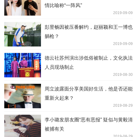
情比喻称“一阵风”
2019-09-09
彭昱畅因被压番解约，赵丽颖和王一博也
躺枪？
2019-09-09
德云社苏州演出涉低俗被制止，文化执法
人员现场制止
2019-08-30
周立波露面分享美国好生活，他是否还能
重新火起来？
2019-08-29
李小璐发朋友圈“恶有恶报” 疑似与黄毅清
被捕有关
2019-08-29