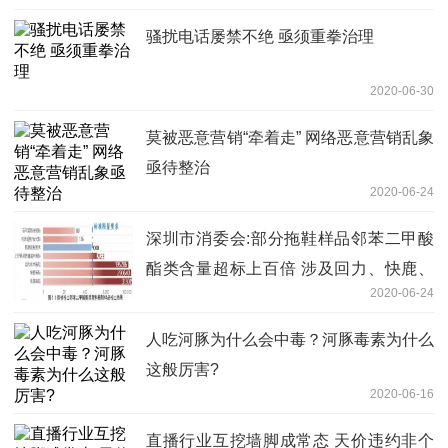
骚扰电话屡禁不绝 亟须重拳治理
2020-06-30
莫被恶意营销“牵着走” 网络恶意营销乱象
亟待整治
2020-06-24
深圳市消委会:部分拖鞋样品邻苯二甲酸
酯类含量超标上百倍 涉及回力、快鹿、
2020-06-24
集美
人吃河豚为什么会中毒？河豚毒素为什么
这般厉害?
2020-06-16
直播行业互挖墙脚成常态 天价违约非个