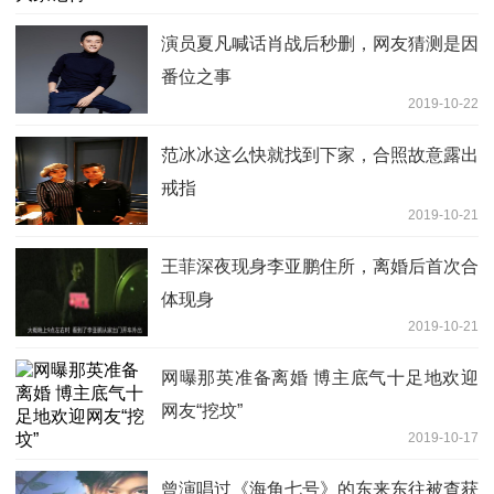
演员夏凡喊话肖战后秒删，网友猜测是因
番位之事
2019-10-22
范冰冰这么快就找到下家，合照故意露出
戒指
2019-10-21
王菲深夜现身李亚鹏住所，离婚后首次合
体现身
2019-10-21
网曝那英准备离婚 博主底气十足地欢迎
网友“挖坟”
2019-10-17
曾演唱过《海角七号》的东来东往被查获