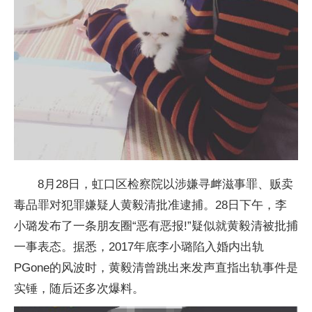
8月28日，虹口区检察院以涉嫌寻衅滋事罪、贩卖
毒品罪对犯罪嫌疑人黄毅清批准逮捕。28日下午，李
小璐发布了一条朋友圈“恶有恶报!”疑似就黄毅清被批捕
一事表态。据悉，2017年底李小璐陷入婚内出轨
PGone的风波时，黄毅清曾跳出来发声直指出轨事件是
实锤，随后还多次爆料。