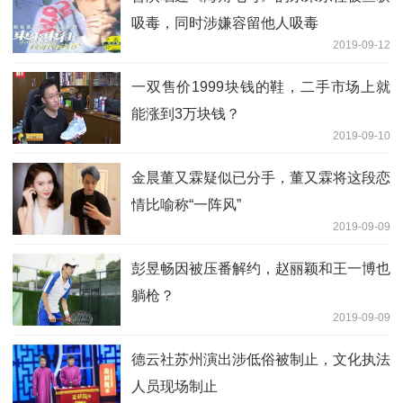
吸毒，同时涉嫌容留他人吸毒
2019-09-12
一双售价1999块钱的鞋，二手市场上就
能涨到3万块钱？
2019-09-10
金晨董又霖疑似已分手，董又霖将这段恋
情比喻称“一阵风”
2019-09-09
彭昱畅因被压番解约，赵丽颖和王一博也
躺枪？
2019-09-09
德云社苏州演出涉低俗被制止，文化执法
人员现场制止