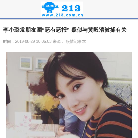
李小璐发朋友圈“恶有恶报” 疑似与黄毅清被捕有关
时间：2019-08-29 10:06:03 来源： 娱情记事本