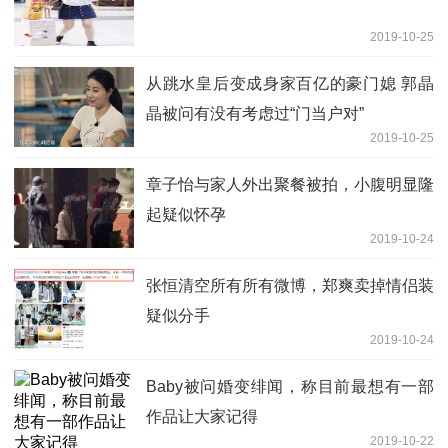
2019-10-25
从跳水皇后变成身家百亿的豪门媳 郭晶
晶被问有没有考虑过“门当户对”
2019-10-25
章子怡与家人外出聚餐被拍，小腹明显隆
起疑似怀孕
2019-10-24
张恒清空所有所有微博，郑爽卖掉情侣装
疑似分手
2019-10-24
Baby被问婚变绯闻，称目前最想有一部
作品让大家记得
2019-10-22