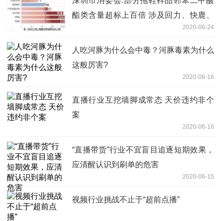
深圳市消委会:部分拖鞋样品邻苯二甲酸
酯类含量超标上百倍 涉及回力、快鹿、
2020-06-24
集美
人吃河豚为什么会中毒？河豚毒素为什么
这般厉害?
2020-06-16
直播行业互挖墙脚成常态 天价违约非个
案
2020-06-16
“直播带货”行业不宜盲目追逐短期效果，
应清醒认识到刷单的危害
2020-06-15
视频行业挑战不止于“超前点播”