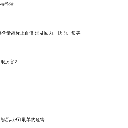
亟待整治
类含量超标上百倍 涉及回力、快鹿、集美
般厉害?
应清醒认识到刷单的危害