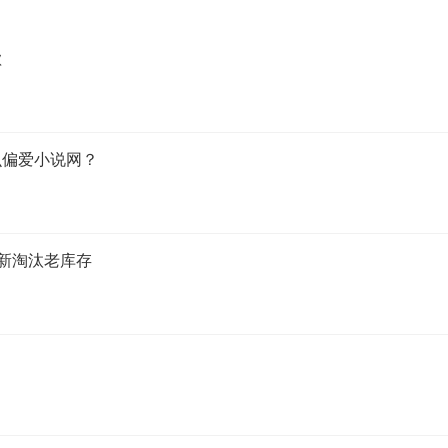
歉
么偏爱小说网？
推新淘汰老库存