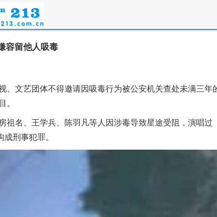
嫌容留他人吸毒
视、文艺团体不得邀请因吸毒行为被公安机关查处未满三年的
目。
房祖名、王学兵、陈羽凡等人因涉毒导致星途受阻，演唱过
构成刑事犯罪。