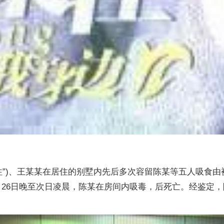
东来东往”)、王某某在居住的别墅内先后多次容留陈某等五人吸食
年1月26日晚至次日凌晨，陈某在房间内吸毒，后死亡。经鉴定