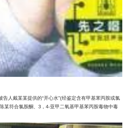
由被告人戴某某提供的“开心水”(经鉴定含有甲基苯丙胺或氯
，陈某符合氯胺酮、3，4-亚甲二氧基甲基苯丙胺毒物中毒