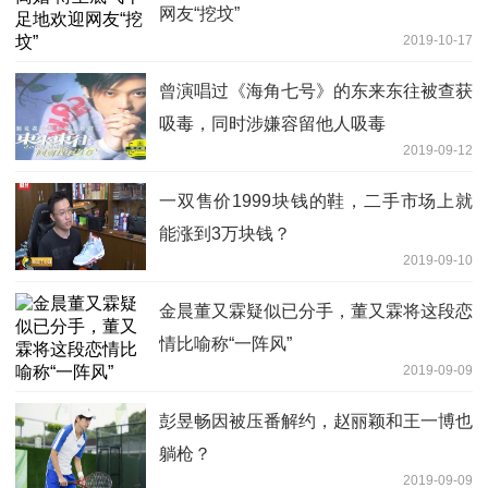
网友“挖坟”
2019-10-17
曾演唱过《海角七号》的东来东往被查获
吸毒，同时涉嫌容留他人吸毒
2019-09-12
一双售价1999块钱的鞋，二手市场上就
能涨到3万块钱？
2019-09-10
金晨董又霖疑似已分手，董又霖将这段恋
情比喻称“一阵风”
2019-09-09
彭昱畅因被压番解约，赵丽颖和王一博也
躺枪？
2019-09-09