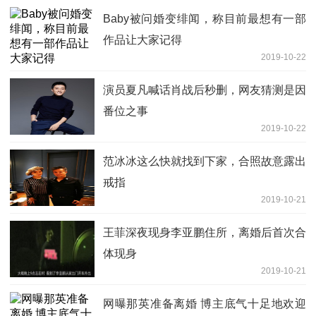
Baby被问婚变绯闻，称目前最想有一部
作品让大家记得
2019-10-22
演员夏凡喊话肖战后秒删，网友猜测是因
番位之事
2019-10-22
范冰冰这么快就找到下家，合照故意露出
戒指
2019-10-21
王菲深夜现身李亚鹏住所，离婚后首次合
体现身
2019-10-21
网曝那英准备离婚 博主底气十足地欢迎