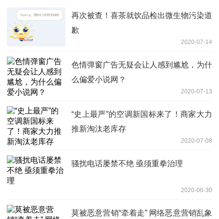
再次被查！喜茶就饮品检出微生物污染道
歉
2020-07-14
色情弹窗广告无疑会让人感到尴尬，为什
么偏爱小说网？
2020-07-13
“史上最严”的空调新国标来了！商家大力
推新淘汰老库存
2020-07-08
骚扰电话屡禁不绝 亟须重拳治理
2020-06-30
莫被恶意营销“牵着走” 网络恶意营销乱象