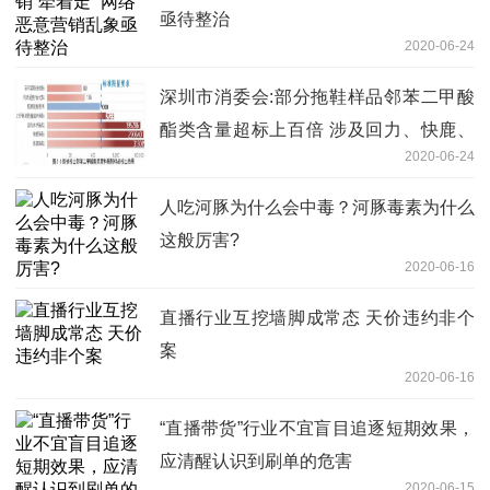
亟待整治
2020-06-24
深圳市消委会:部分拖鞋样品邻苯二甲酸
酯类含量超标上百倍 涉及回力、快鹿、
2020-06-24
集美
人吃河豚为什么会中毒？河豚毒素为什么
这般厉害?
2020-06-16
直播行业互挖墙脚成常态 天价违约非个
案
2020-06-16
“直播带货”行业不宜盲目追逐短期效果，
应清醒认识到刷单的危害
2020-06-15