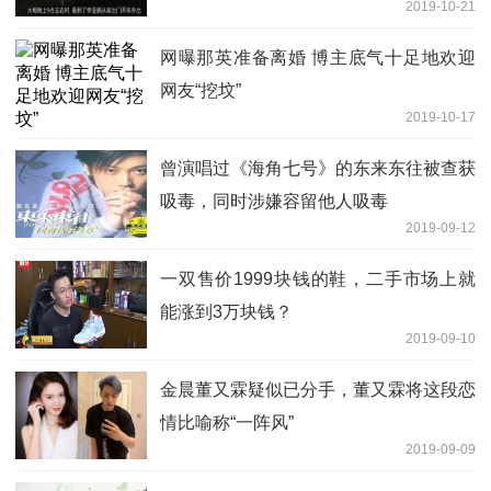
2019-10-21
网曝那英准备离婚 博主底气十足地欢迎
网友“挖坟”
2019-10-17
曾演唱过《海角七号》的东来东往被查获
吸毒，同时涉嫌容留他人吸毒
2019-09-12
一双售价1999块钱的鞋，二手市场上就
能涨到3万块钱？
2019-09-10
金晨董又霖疑似已分手，董又霖将这段恋
情比喻称“一阵风”
2019-09-09