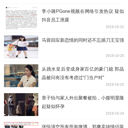
李小璐PGone视频在网络引发热议 疑似
抖音员工泄露
2019-10-31
马蓉回应新恋情的同时还不忘插刀王宝强
2019-10-25
从跳水皇后变成身家百亿的豪门媳 郭晶
晶被问有没有考虑过“门当户对”
2019-10-25
章子怡与家人外出聚餐被拍，小腹明显隆
起疑似怀孕
2019-10-24
张恒清空所有所有微博，郑爽卖掉情侣装