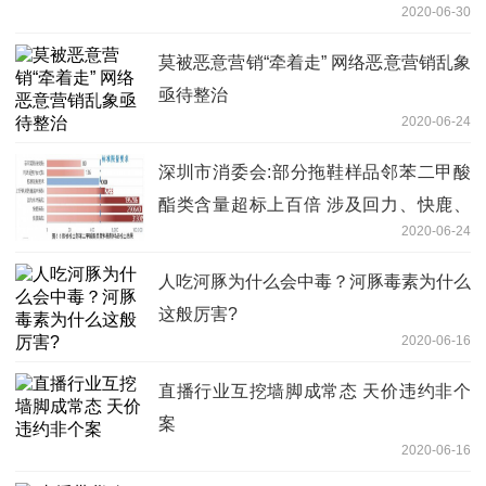
2020-06-30
莫被恶意营销“牵着走” 网络恶意营销乱象
亟待整治
2020-06-24
深圳市消委会:部分拖鞋样品邻苯二甲酸
酯类含量超标上百倍 涉及回力、快鹿、
2020-06-24
集美
人吃河豚为什么会中毒？河豚毒素为什么
这般厉害?
2020-06-16
直播行业互挖墙脚成常态 天价违约非个
案
2020-06-16