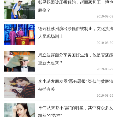
彭昱畅因被压番解约，赵丽颖和王一博也
躺枪？
2019-09-09
德云社苏州演出涉低俗被制止，文化执法
人员现场制止
2019-08-30
周立波露面分享美国好生活，他是否还能
重新火起来？
2019-08-29
李小璐发朋友圈“恶有恶报” 疑似与黄毅清
被捕有关
2019-08-29
卓伟从来都不“黑”的明星，其中有众多女
粉丝的“男神”