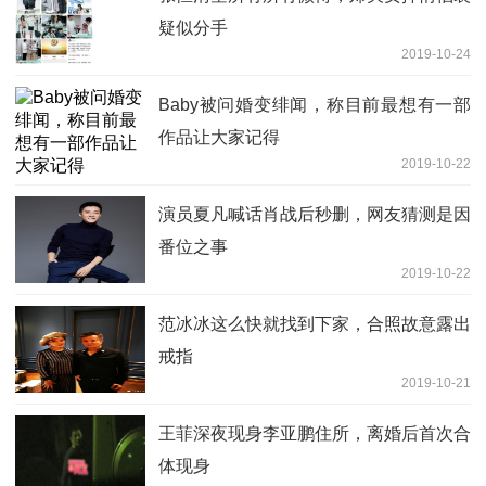
疑似分手
2019-10-24
Baby被问婚变绯闻，称目前最想有一部
作品让大家记得
2019-10-22
演员夏凡喊话肖战后秒删，网友猜测是因
番位之事
2019-10-22
范冰冰这么快就找到下家，合照故意露出
戒指
2019-10-21
王菲深夜现身李亚鹏住所，离婚后首次合
体现身