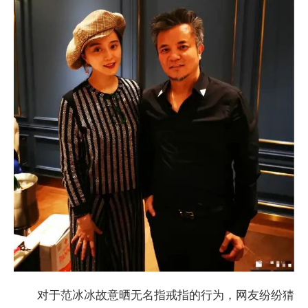
对于范冰冰故意晒无名指戒指的行为，网友纷纷猜