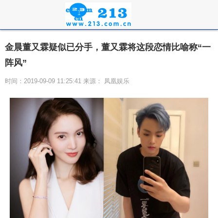
金晨董又霖疑似已分手，董又霖将这段恋情比喻称“一
阵风”
时间：2019-09-09 11:25:41 来源： 凤凰娱乐