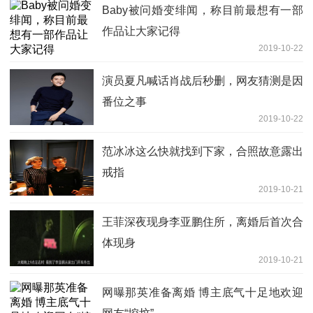
Baby被问婚变绯闻，称目前最想有一部
作品让大家记得
2019-10-22
演员夏凡喊话肖战后秒删，网友猜测是因
番位之事
2019-10-22
范冰冰这么快就找到下家，合照故意露出
戒指
2019-10-21
王菲深夜现身李亚鹏住所，离婚后首次合
体现身
2019-10-21
网曝那英准备离婚 博主底气十足地欢迎