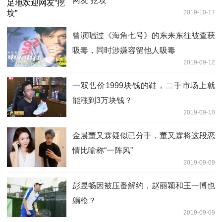
网友“挖坟”
2019-10-17
曾演唱过《海角七号》的东来东往被查获
吸毒，同时涉嫌容留他人吸毒
2019-09-12
一双售价1999块钱的鞋，二手市场上就
能涨到3万块钱？
2019-09-10
金晨董又霖疑似已分手，董又霖将这段恋
情比喻称“一阵风”
2019-09-09
彭昱畅因被压番解约，赵丽颖和王一博也
躺枪？
2019-09-09