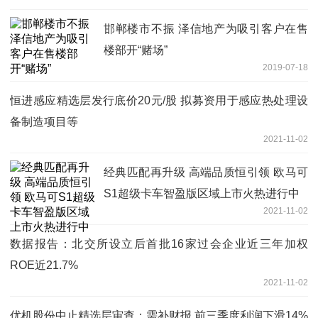
邯郸楼市不振 泽信地产为吸引客户在售
楼部开“赌场”
2019-07-18
恒进感应精选层发行底价20元/股 拟募资用于感应热处理设
备制造项目等
2021-11-02
经典匹配再升级 高端品质恒引领 欧马可
S1超级卡车智盈版区域上市火热进行中
2021-11-02
数据报告：北交所设立后首批16家过会企业近三年加权
ROE近21.7%
2021-11-02
优机股份中止精选层审查：需补财报 前三季度利润下滑14%