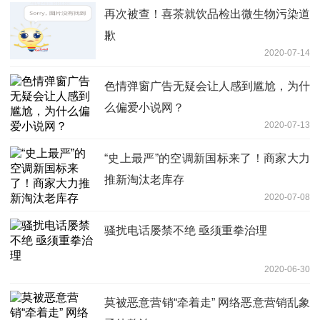
再次被查！喜茶就饮品检出微生物污染道
歉
2020-07-14
色情弹窗广告无疑会让人感到尴尬，为什
么偏爱小说网？
2020-07-13
“史上最严”的空调新国标来了！商家大力
推新淘汰老库存
2020-07-08
骚扰电话屡禁不绝 亟须重拳治理
2020-06-30
莫被恶意营销“牵着走” 网络恶意营销乱象