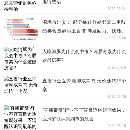
亟待整治
2020-06-24
深圳市消委会:部分拖鞋样品邻苯二甲酸
酯类含量超标上百倍 涉及回力、快鹿、
2020-06-24
集美
人吃河豚为什么会中毒？河豚毒素为什么
这般厉害?
2020-06-16
直播行业互挖墙脚成常态 天价违约非个
案
2020-06-16
“直播带货”行业不宜盲目追逐短期效果，
应清醒认识到刷单的危害
2020-06-15