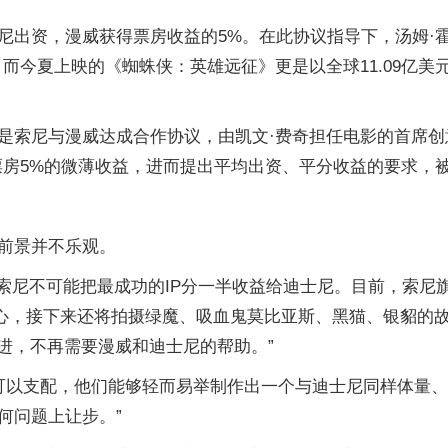
出资，漫威获得票房收益的5%。在此协议指导下，汤姆·霍
而今夏上映的《蜘蛛侠：英雄远征》更是以全球11.09亿美
是索尼与漫威达成合作协议，由凯文·费奇担任电影的首席创
票房5%的微薄收益，进而提出平均出资、平分收益的要求，
前景并不乐观。
vis表示，索尼不可能把最成功的IP分一半收益给迪士尼。目前，
信心，接下来还将拍摄绿魔、吸血鬼莫比亚斯、黑猫、银貂的故
进，不再需要漫威和迪士尼的帮助。”
百个角色可以支配，他们能够轻而易举制作出一个与迪士尼同样体
何问题上让步。”