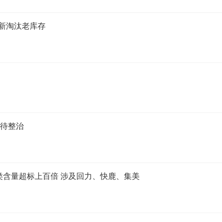
推新淘汰老库存
亟待整治
类含量超标上百倍 涉及回力、快鹿、集美