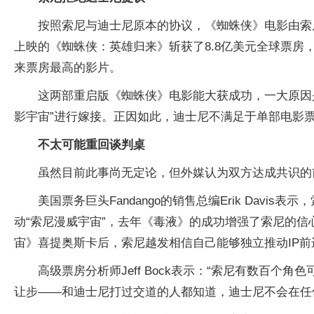
按照索尼与迪士尼原本的协议，《蜘蛛侠》电影由索尼
上映的《蜘蛛侠：英雄归来》斩获了8.8亿美元全球票房，
来票房最高的影片。
这两部重启版《蜘蛛侠》电影能大获成功，一大原因
影宇宙”进行嫁接。正因如此，迪士尼不满足于单部电影
不太可能重回谈判桌
虽然目前此事尚无定论，但外媒认为双方达成共识的
美国票务巨头Fandango的销售总编Erik Da
动“索尼漫威宇宙”，去年《毒液》的成功增强了索尼的
宙》喜提奥斯卡后，索尼越发相信自己能够独立推动IP前
高级票房分析师Jeff Bock表示：“索尼有数
让步——和迪士尼打过交道的人都知道，迪士尼不会在任