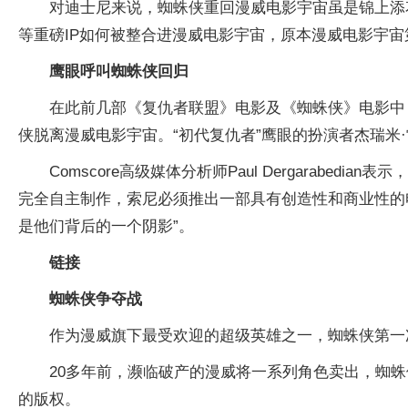
对迪士尼来说，蜘蛛侠重回漫威电影宇宙虽是锦上添
等重磅IP如何被整合进漫威电影宇宙，原本漫威电影宇宙
鹰眼呼叫蜘蛛侠回归
在此前几部《复仇者联盟》电影及《蜘蛛侠》电影中
侠脱离漫威电影宇宙。“初代复仇者”鹰眼的扮演者杰瑞米
Comscore高级媒体分析师Paul Dergara
完全自主制作，索尼必须推出一部具有创造性和商业性的
是他们背后的一个阴影”。
链接
蜘蛛侠争夺战
作为漫威旗下最受欢迎的超级英雄之一，蜘蛛侠第一次出现是在
20多年前，濒临破产的漫威将一系列角色卖出，蜘
的版权。