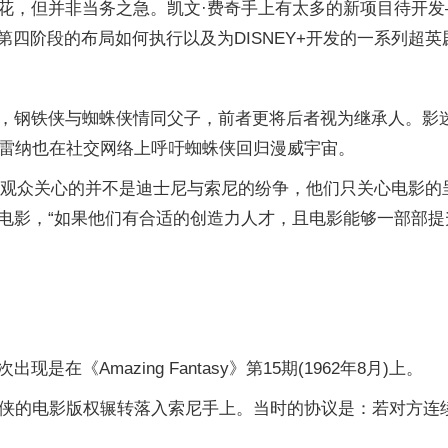
花，但并非当务之急。凯文·费奇手上有太多的新项目待开发
第四阶段的布局如何执行以及为DISNEY+开发的一系列超英
，钢铁侠与蜘蛛侠情同父子，前者更将后者视为继承人。影
·雷纳也在社交网络上呼吁蜘蛛侠回归漫威宇宙。
bedian表示，观众关心的并不是迪士尼与索尼的纷争，他们只关
电影，“如果他们有合适的创造力人才，且电影能够一部部
《Amazing Fantasy》第15期(1962年8月)上。
蛛侠的电影版权辗转落入索尼手上。当时的协议是：若对方连