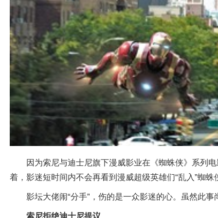
因为索尼与迪士尼旗下漫威影业在《蜘蛛侠》系列电
着，影迷短时间内不会再看到漫威超级英雄们“乱入”蜘蛛
影坛大佬闹“分手”，伤的是一众影迷的心。虽然此
索尼拒绝迪士尼提议