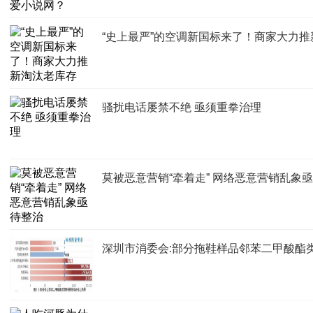
“史上最严”的空调新国标来了！商家大力
骚扰电话屡禁不绝 亟须重拳治理
莫被恶意营销“牵着走” 网络恶意营销乱象
深圳市消委会:部分拖鞋样品邻苯二甲酸酯