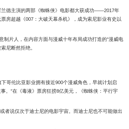
兰德主演的两部《蜘蛛侠》电影都大获成功——2017年
元票房超越《007：大破天幕杀机》，成为索尼影业有史以
意制片人，在内容方面与漫威十年布局成功打造的“漫威电
被索尼断然拒绝。
索尼旗下哥伦比亚影业拥有接近900个漫威角色，早就计划启
事。“在《毒液》票房狂捞8亿美元，《蜘蛛侠：平行宇
量、或者说仅次于迪士尼的电影宇宙。而迪士尼也不可能做出