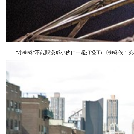
“小蜘蛛”不能跟漫威小伙伴一起打怪了(《蜘蛛侠：英