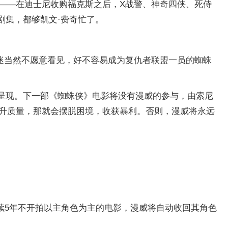
——在迪士尼收购福克斯之后，X战警、神奇四侠、死侍
剧集，都够凯文·费奇忙了。
迷当然不愿意看见，好不容易成为复仇者联盟一员的蜘蛛
心电影的呈现。下一部《蜘蛛侠》电影将没有漫威的参与，由索尼
提升质量，那就会摆脱困境，收获暴利。否则，漫威将永远
续5年不开拍以主角色为主的电影，漫威将自动收回其角色