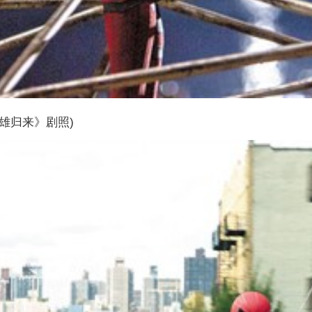
雄归来》剧照)