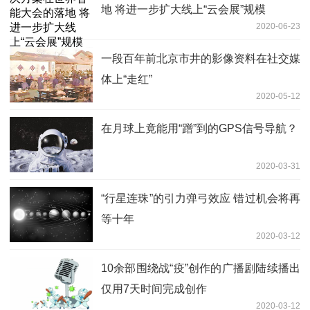
地 将进一步扩大线上“云会展”规模
2020-06-23
一段百年前北京市井的影像资料在社交媒
体上“走红”
2020-05-12
在月球上竟能用“蹭”到的GPS信号导航？
2020-03-31
“行星连珠”的引力弹弓效应 错过机会将再
等十年
2020-03-12
10余部围绕战“疫”创作的广播剧陆续播出
仅用7天时间完成创作
2020-03-12