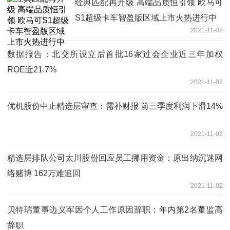
经典匹配再升级 高端品质恒引领 欧马可
S1超级卡车智盈版区域上市火热进行中
2021-11-02
数据报告：北交所设立后首批16家过会企业近三年加权
ROE近21.7%
2021-11-02
优机股份中止精选层审查：需补财报 前三季度利润下滑14%
2021-11-02
精选层排队公司太川股份回应员工挪用资金：原出纳沉迷网
络赌博 162万难追回
2021-11-02
贝特瑞董事边义军因个人工作原因辞职：年内第2名董监高
辞职