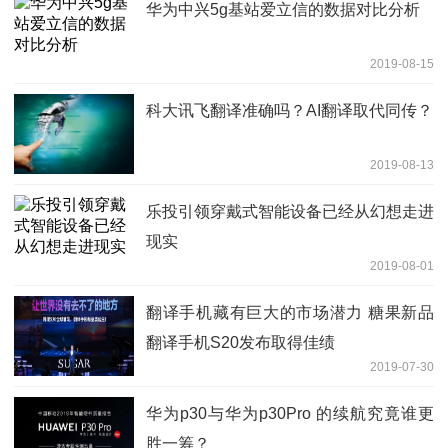
华为中兴5g基站爱立信的数据对比分析
2019-08-15
科大讯飞翻译准确吗？AI翻译取代同传？
2019-08-13
乐投引领穿戴式智能设备已经从幻想走进
现实
2019-08-01
翻译手机藏有巨大的市场潜力 糖果新品
翻译手机S20发布取得佳绩
2019-07-30
华为p30与华为p30Pro 的续航究竟谁更
胜一筹？