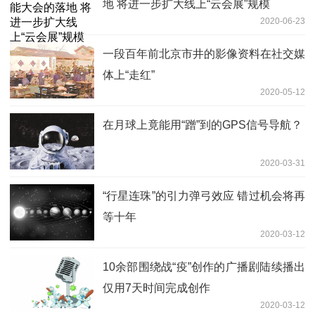
地 将进一步扩大线上“云会展”规模
2020-06-23
一段百年前北京市井的影像资料在社交媒
体上“走红”
2020-05-12
在月球上竟能用“蹭”到的GPS信号导航？
2020-03-31
“行星连珠”的引力弹弓效应 错过机会将再
等十年
2020-03-12
10余部围绕战“疫”创作的广播剧陆续播出
仅用7天时间完成创作
2020-03-12