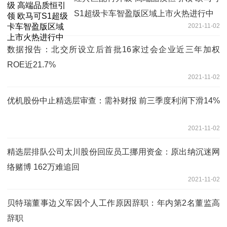
S1超级卡车智盈版区域上市火热进行中
2021-11-02
数据报告：北交所设立后首批16家过会企业近三年加权
ROE近21.7%
2021-11-02
优机股份中止精选层审查：需补财报 前三季度利润下滑14%
2021-11-02
精选层排队公司太川股份回应员工挪用资金：原出纳沉迷网
络赌博 162万难追回
2021-11-02
贝特瑞董事边义军因个人工作原因辞职：年内第2名董监高
辞职