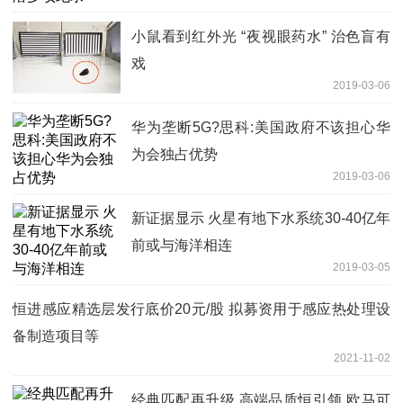
小鼠看到红外光 “夜视眼药水” 治色盲有
戏
2019-03-06
华为垄断5G?思科:美国政府不该担心华
为会独占优势
2019-03-06
新证据显示 火星有地下水系统30-40亿年
前或与海洋相连
2019-03-05
恒进感应精选层发行底价20元/股 拟募资用于感应热处理设
备制造项目等
2021-11-02
经典匹配再升级 高端品质恒引领 欧马可