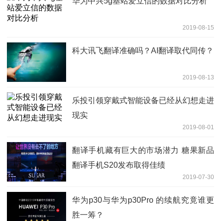
华为中兴5g基站爱立信的数据对比分析
2019-08-15
科大讯飞翻译准确吗？AI翻译取代同传？
2019-08-13
乐投引领穿戴式智能设备已经从幻想走进
现实
2019-08-01
翻译手机藏有巨大的市场潜力 糖果新品
翻译手机S20发布取得佳绩
2019-07-30
华为p30与华为p30Pro 的续航究竟谁更
胜一筹？