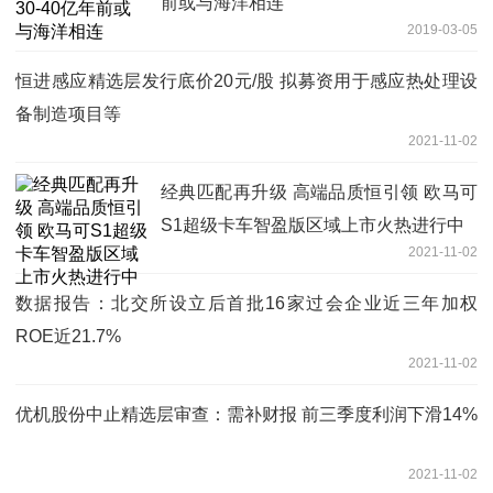
前或与海洋相连
2019-03-05
恒进感应精选层发行底价20元/股 拟募资用于感应热处理设
备制造项目等
2021-11-02
经典匹配再升级 高端品质恒引领 欧马可
S1超级卡车智盈版区域上市火热进行中
2021-11-02
数据报告：北交所设立后首批16家过会企业近三年加权
ROE近21.7%
2021-11-02
优机股份中止精选层审查：需补财报 前三季度利润下滑14%
2021-11-02