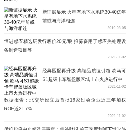
新证据显示 火星有地下水系统30-40亿年
前或与海洋相连
2019-03-05
恒进感应精选层发行底价20元/股 拟募资用于感应热处理设
备制造项目等
2021-11-02
经典匹配再升级 高端品质恒引领 欧马可
S1超级卡车智盈版区域上市火热进行中
2021-11-02
数据报告：北交所设立后首批16家过会企业近三年加权
ROE近21.7%
2021-11-02
优机股份中止精选层审查：需补财报 前三季度利润下滑14%