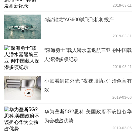
2019-03-11
4架“鲲龙”AG600试飞飞机将投产
2019-03-11
“深海勇士”载人潜水器返航三亚 创中国载
人深潜多项纪录
2019-03-11
小鼠看到红外光 “夜视眼药水” 治色盲有
戏
2019-03-06
华为垄断5G?思科:美国政府不该担心华
为会独占优势
2019-03-06