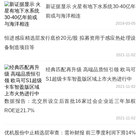
新证据显示 火星有地下水系统30-40亿年
前或与海洋相连
2019-03-05
恒进感应精选层发行底价20元/股 拟募资用于感应热处理设
备制造项目等
2021-11-02
经典匹配再升级 高端品质恒引领 欧马可
S1超级卡车智盈版区域上市火热进行中
2021-11-02
数据报告：北交所设立后首批16家过会企业近三年加权
ROE近21.7%
2021-11-02
优机股份中止精选层审查：需补财报 前三季度利润下滑14%