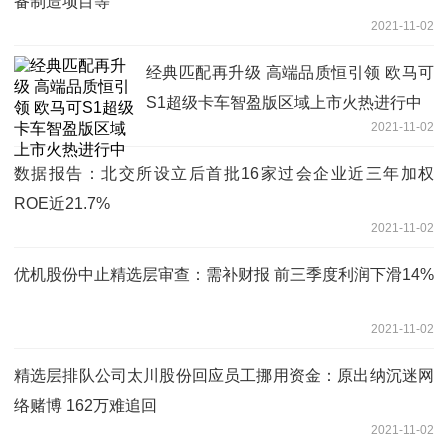
备制造项目等
2021-11-02
经典匹配再升级 高端品质恒引领 欧马可
S1超级卡车智盈版区域上市火热进行中
2021-11-02
数据报告：北交所设立后首批16家过会企业近三年加权
ROE近21.7%
2021-11-02
优机股份中止精选层审查：需补财报 前三季度利润下滑14%
2021-11-02
精选层排队公司太川股份回应员工挪用资金：原出纳沉迷网
络赌博 162万难追回
2021-11-02