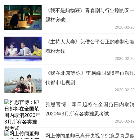
《我不是购物狂》青春剧与行业剧的又一
题材突破口
2020-02-20
《主持人大赛》凭借公平公正的赛制创新
圈粉无数
2020-02-20
《我在北京等你》李易峰时隔6年再演现
代都市电视剧
2020-02-20
雅思官博：即日起将在全国范围内取消
2020年3月所有各类雅思考试
2020-02-19
网上传闻董卿已离开央视？究竟是真是假