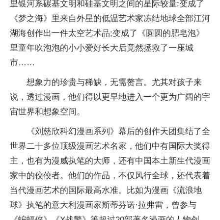
里银河系碳基文明和硅基文明之间的星际较量;变成了
《梦之海》里来自外星的低温艺术家冻结地球全部江河
湖海创作出一件太空艺术品;变成了《圆圆的肥皂泡》
里童年吹泡泡的小小爱好长大后竟然拯救了一座城
市……
想象力的珍贵与稀缺，无需赘言。尤其对孩子来
说，透过漫画，他们得以更早地进入一个更为广阔的宇
宙世界和想象空间。
《刘慈欣科幻漫画系列》幕后的创作天团集结了全
世界二十多位顶级漫画艺术名家，他们中有国际大奖得
主，也有为漫威执笔的大师，还有中国本土新生代漫画
家中的佼佼者。他们的作品，不仅风行全球，还代表着
当代漫画艺术的国际最高水准。比如为漫画《流浪地
球》执笔的意大利漫画家斯蒂芬诺·拉弗雷，曾参与
《蝙蝠侠》《X战警》等超过20部著名漫画的人物创