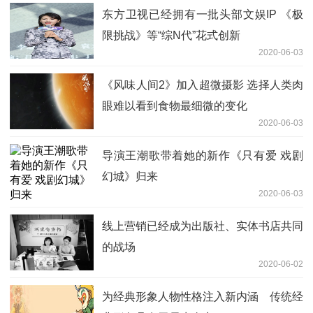
东方卫视已经拥有一批头部文娱IP 《极
限挑战》等“综N代”花式创新
2020-06-03
《风味人间2》加入超微摄影 选择人类肉
眼难以看到食物最细微的变化
2020-06-03
导演王潮歌带着她的新作《只有爱 戏剧
幻城》归来
2020-06-03
线上营销已经成为出版社、实体书店共同
的战场
2020-06-02
为经典形象人物性格注入新内涵 传统经