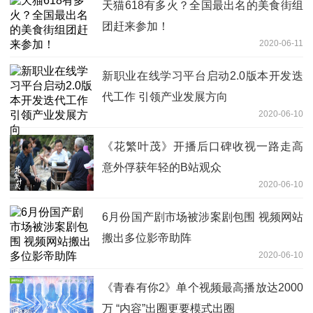
天猫618有多火？全国最出名的美食街组
团赶来参加！
2020-06-11
新职业在线学习平台启动2.0版本开发迭
代工作 引领产业发展方向
2020-06-10
《花繁叶茂》开播后口碑收视一路走高
意外俘获年轻的B站观众
2020-06-10
6月份国产剧市场被涉案剧包围 视频网站
搬出多位影帝助阵
2020-06-10
《青春有你2》单个视频最高播放达2000
万 “内容”出圈更要模式出圈