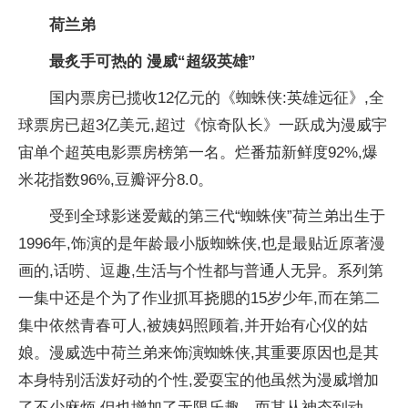
荷兰弟
最炙手可热的 漫威“超级英雄”
国内票房已揽收12亿元的《蜘蛛侠:英雄远征》,全
球票房已超3亿美元,超过《惊奇队长》一跃成为漫威宇
宙单个超英电影票房榜第一名。烂番茄新鲜度92%,爆
米花指数96%,豆瓣评分8.0。
受到全球影迷爱戴的第三代“蜘蛛侠”荷兰弟出生于
1996年,饰演的是年龄最小版蜘蛛侠,也是最贴近原著漫
画的,话唠、逗趣,生活与个性都与普通人无异。系列第
一集中还是个为了作业抓耳挠腮的15岁少年,而在第二
集中依然青春可人,被姨妈照顾着,并开始有心仪的姑
娘。漫威选中荷兰弟来饰演蜘蛛侠,其重要原因也是其
本身特别活泼好动的个性,爱耍宝的他虽然为漫威增加
了不少麻烦,但也增加了无限乐趣。而其从神态到动