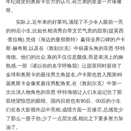
年纪就受到奥斯卡官方的认可,荷兰弟的星途一片璀璨
呀。
实际上,近年来的好莱坞,涌现了不少令人眼前一亮
的95后小生,比如长相清秀自带文艺气质的甜茶(提莫西
·查拉梅),凭借《海边的曼彻斯特》赢得业界口碑的卢卡
斯·赫奇斯,以及在《敦刻尔克》中崭露头角的菲恩·怀特
海德。他们的出众,靠的不仅仅是颜值,而是表演上的娴
熟感,一部《请以你的名字呼唤我》让甜茶同时获得了
金球和奥斯卡的最佳男主角提名,卢卡斯也曾入围第89
届奥斯卡金像奖最佳男配角奖,在《敦刻尔克》中第一
次出演人物角色的菲恩·怀特海德让人们永远记住了那
双绝望惊恐的眼睛。国内目前也有90后、00后的小生
们在各大影视作品中亮相,成绩方面一言难尽,总感觉少
了那么一股子劲,少了一点层次感,相比之下要多努力加
油了。