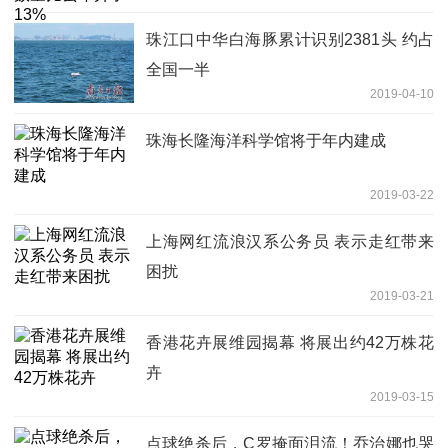
珠江口中华白海豚累计识别2381头 约占
全国一半
2019-04-10
珠海长隆海洋科学馆将于年内建成
2019-03-22
上海网红流浪汉系公务员 表示走红带来
困扰
2019-03-21
香港花卉展维园揭幕 将展出约42万株花
卉
2019-03-15
点球绝杀后，C罗掩面泪流！乔治娜也哭