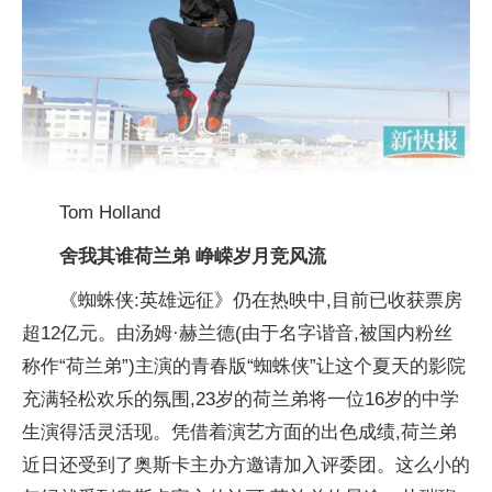
Tom Holland
舍我其谁荷兰弟 峥嵘岁月竞风流
《蜘蛛侠:英雄远征》仍在热映中,目前已收获票房
超12亿元。由汤姆·赫兰德(由于名字谐音,被国内粉丝
称作“荷兰弟”)主演的青春版“蜘蛛侠”让这个夏天的影院
充满轻松欢乐的氛围,23岁的荷兰弟将一位16岁的中学
生演得活灵活现。凭借着演艺方面的出色成绩,荷兰弟
近日还受到了奥斯卡主办方邀请加入评委团。这么小的