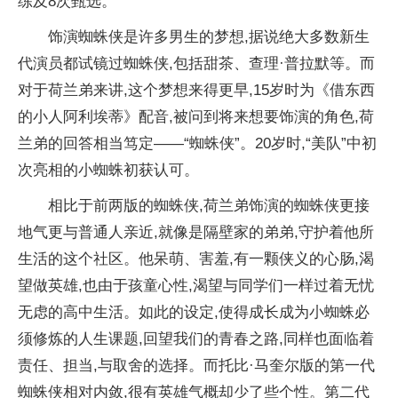
练及8次甄选。
饰演蜘蛛侠是许多男生的梦想,据说绝大多数新生
代演员都试镜过蜘蛛侠,包括甜茶、查理·普拉默等。而
对于荷兰弟来讲,这个梦想来得更早,15岁时为《借东西
的小人阿利埃蒂》配音,被问到将来想要饰演的角色,荷
兰弟的回答相当笃定——“蜘蛛侠”。20岁时,“美队”中初
次亮相的小蜘蛛初获认可。
相比于前两版的蜘蛛侠,荷兰弟饰演的蜘蛛侠更接
地气更与普通人亲近,就像是隔壁家的弟弟,守护着他所
生活的这个社区。他呆萌、害羞,有一颗侠义的心肠,渴
望做英雄,也由于孩童心性,渴望与同学们一样过着无忧
无虑的高中生活。如此的设定,使得成长成为小蜘蛛必
须修炼的人生课题,回望我们的青春之路,同样也面临着
责任、担当,与取舍的选择。而托比·马奎尔版的第一代
蜘蛛侠相对内敛,很有英雄气概却少了些个性。第二代