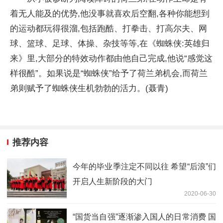
着无人能及的优势,他没事就喜欢后空翻,各种你能想到
的运动都玩得很溜,包括跑酷、打拳击、打高尔夫、网
球、篮球、足球、体操、杂技等等,在《蜘蛛侠:英雄归
来》里,大部分的特效动作都由他自己完成,他说“感觉这
样很酷”。如果说是“蜘蛛侠”给予了荷兰弟机会,而荷兰
弟则赋予了蜘蛛侠生机勃勃的活力。(聂青)
推荐内容
今年的毕业季注定不同以往 希望“后浪”们
开启人生新阶段的大门
2020-06-30
“国货当自强”逐渐渗入国人的日常消费 国