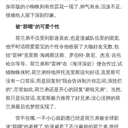
加菲版的小蜘蛛则有些昙花一现了,帅气有余,活泼不足,
很难给人留下深刻印象。
被“群嘲”的可爱个性
荷兰弟不仅受到影迷喜欢,也是漫威队伍里的团宠,
他平时话唠爱耍宝的个性令他收获了大咖好友无数,包
括“雷神”克里斯·海姆斯沃斯、罗伯特·唐尼、杰克·吉伦
哈尔等等。荷兰弟和“雷神”在《海洋深处》便合作过,试
镜蜘蛛侠时,荷兰弟特地拜托克里斯说句好话,克里斯可
没有一口答应,而是回复到“我会告诉制片你忘词,演技烂
的”,尽管如此,荷兰弟还是开心的回复“谢啦兄弟”。当然,
那只是玩笑话,克里斯极力推荐了好兄弟,没心没肺的荷
兰弟最后也梦想实现了。
管不住嘴,一不小心就剧透已经是荷兰弟被全球影
迷“群嘲”的老梗了,给漫威惹了不少麻烦的荷兰弟,曾经