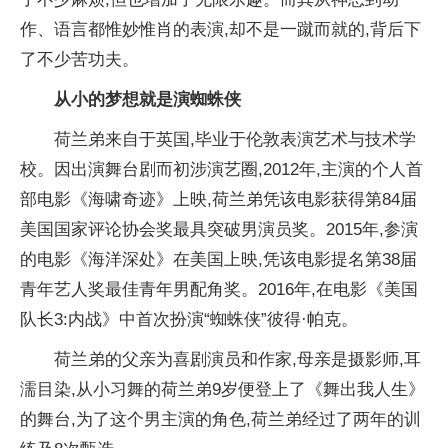
作、语言都惟妙惟肖的表演,却不是一蹴而就的,背后下
了不少苦功夫。
从小的梦想就是演蜘蛛侠
荷兰弟来自于英国,毕业于伦敦表演艺术与技术学
校。因出演舞台剧而初涉演艺圈,2012年,主演的个人首
部电影《海啸奇迹》上映,荷兰弟凭该电影获得第84届
美国国家评论协会奖最具突破男演员奖。2015年,参演
的电影《海洋深处》在美国上映,凭该电影提名第38届
青年艺人奖最佳青年男配角奖。2016年,在电影《美国
队长3:内战》中首次扮演“蜘蛛侠”彼得·帕克。
荷兰弟的父亲为喜剧演员和作家,母亲是摄影师,耳
濡目染,从小习舞的荷兰弟9岁便登上了《舞出我人生》
的舞台,为了这个男主演的角色,荷兰弟经过了两年的训