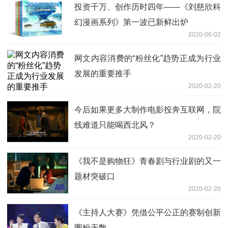
投资千万、创作历时四年——《刘慈欣科
幻漫画系列》第一波已新鲜出炉
2020-06-02
网文内容消费的“粉丝化”趋势正成为行业
发展的重要推手
2020-02-20
今后如果更多大制作电影投奔互联网，院
线难道只能喝西北风？
2020-02-20
《我不是购物狂》青春剧与行业剧的又一
题材突破口
2020-02-20
《主持人大赛》凭借公平公正的赛制创新
圈粉无数