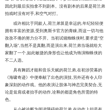
因此到最后实拍拿不到剧本。没有剧本的后果是荷兰弟
拍戏时没有对手,和空气对打。
或许相比于同龄人,荷兰弟算是幸运的,年纪轻轻便
拥有丰富的资源,受到奥斯卡官方的青睐,而这一切与他
孜孜不倦的努力分不开。当初试镜蜘蛛侠时,要求是“空
翻入场”,当然不是真翻,而是演出来,荷兰弟当场就给大
家翻了一个,如此敏捷的身形也让他成为饰演蜘蛛侠的
不二人选。
具有舞蹈才能和音乐天赋的荷兰弟,在初涉荧幕的
《海啸奇迹》中便奉献了出色的演技,另外还有令人印
象深刻的动作戏。他的表演让肢体与神态完美契合,无
论是耸肩或者抬手的动作,诠释的都是角色所需的特
色。
从小被诊断为阅读障碍的荷兰弟,在动作上却是有