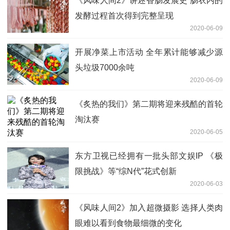
《风味人间2》讲述香肠发展史 肠衣内的
发酵过程首次得到完整呈现
2020-06-09
开展净菜上市活动 全年累计能够减少源
头垃圾7000余吨
2020-06-09
《炙热的我们》第二期将迎来残酷的首轮
淘汰赛
2020-06-05
东方卫视已经拥有一批头部文娱IP 《极
限挑战》等“综N代”花式创新
2020-06-03
《风味人间2》加入超微摄影 选择人类肉
眼难以看到食物最细微的变化