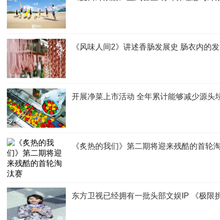
《风味人间2》讲述香肠发展史 肠衣内的
开展净菜上市活动 全年累计能够减少源头垃
《炙热的我们》第二期将迎来残酷的首轮
东方卫视已经拥有一批头部文娱IP 《极限挑