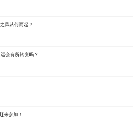
潮之风从何而起？
命运会有所转变吗？
团赶来参加！