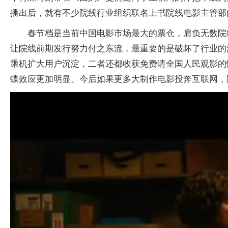
播出后，就有不少院线行业组织联名上书院线电影主管部
春节档是当前中国电影市场最大的票仓，肩负无数院
让院线前期发行努力付之东流，最重要的是破坏了行业的
乘机扩大用户沉淀，二者还都收获免费请全国人民观影的
蝶效应更加明显。今后如果更多大制作电影投奔互联网，