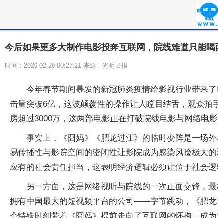
今后如果更多大制作电影投奔互联网，院线难道只能喝
时间：2020-02-20 00:27:21 来源：光明日报
今年春节期间暴发的新冠肺炎疫情给影视行业带来了
击量突破6亿，这波颠覆性的操作让人瞠目结舌，观众拍
房超过3000万，这两部电影正在打破院线电影与网络电
事实上，《囧妈》《肥龙过江》的临时变阵是一场外
易传播性与影院空间的密闭性让影院成为感染风险极大的
应有的社会责任担当，这表明经济逻辑必须让位于社会逻
另一方面，这是网络视听与院线的一次正面交锋，最
拥有中国最大的短视频平台的公司——字节跳动，《肥龙
个特殊时刻带着《囧妈》提前走向了互联网的怀抱，成为