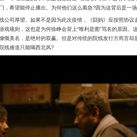
门，希望能停止播出。为何他们这么着急?因为这背后是一
线公司厚望。如果不是因为此次疫情，《囧妈》应按照协议
游戏规则，这也是为何徐峥会背上“唯利是图”骂名的原因。
慷慨美名，是绝对的双赢。但是对传统的院线发行方而言却
院线难道只能喝西北风?