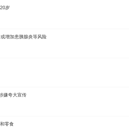
20岁
？ 或增加患胰腺炎等风险
或涉嫌夸大宣传
料和零食