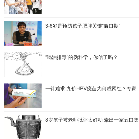
3-6岁是预防孩子肥胖关键“窗口期”
“喝油排毒”的伪科学，你信了吗？
一针难求 九价HPV疫苗为何成网红？专
8岁孩子被老师批评太好动 牵出一家五口