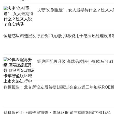
夫妻“久别重逢”，女人最期待什么？过来
恒进感应精选层发行底价20元/股 拟募资用于感应热处理设备
经典匹配再升级 高端品质恒引领 欧马可S
数据报告：北交所设立后首批16家过会企业近三年加权ROE近2
优机股份中止精选层审查：需补财报 前三季度利润下滑14%