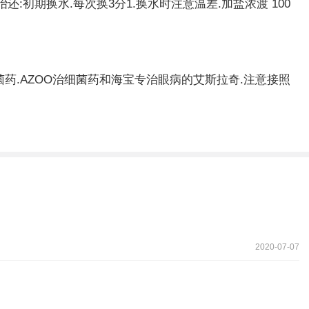
初期换水.每次换3分1.换水时注意温差.加盐浓渡 100
菌药.AZOO治细菌药和海宝专治眼病的艾斯拉奇.注意接照
2020-07-07