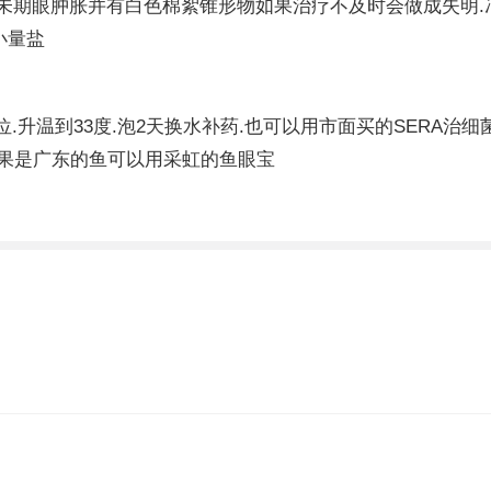
未期眼肿胀并有白色棉絮锥形物如果治疗不及时会做成失明.冶还:
小量盐
.升温到33度.泡2天换水补药.也可以用市面买的SERA治细
如果是广东的鱼可以用采虹的鱼眼宝