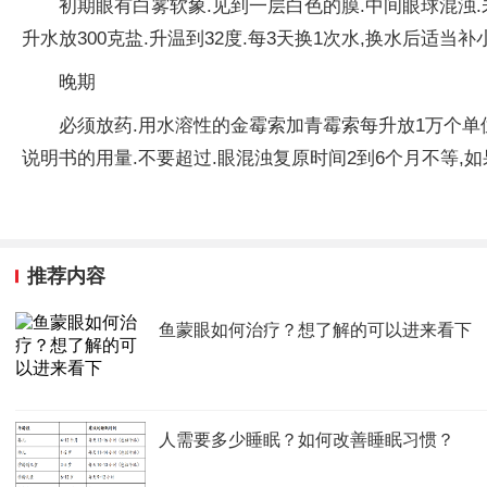
初期眼有白雾软象.见到一层白色的膜.中间眼球混浊.
升水放300克盐.升温到32度.每3天换1次水,换水后适当补
晚期
必须放药.用水溶性的金霉索加青霉索每升放1万个单位
说明书的用量.不要超过.眼混浊复原时间2到6个月不等,
推荐内容
鱼蒙眼如何治疗？想了解的可以进来看下
人需要多少睡眠？如何改善睡眠习惯？