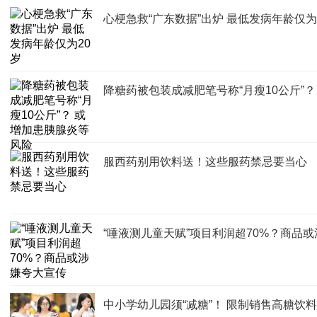
心梗急救“广东数据”出炉 最低发病年龄仅为
降糖药被包装成减肥笔号称“月瘦10公斤”
服西药别用饮料送！这些服药禁忌要当心
“唾液测儿童天赋”项目利润超70%？商品
中小学幼儿园须“减糖”！ 限制销售高糖饮