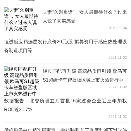
夫妻“久别重逢”，女人最期待什么？过来
人说了真实感受
2019-03-04
恒进感应精选层发行底价20元/股 拟募资用于感应热处理设
备制造项目等
2021-11-02
经典匹配再升级 高端品质恒引领 欧马可
S1超级卡车智盈版区域上市火热进行中
2021-11-02
数据报告：北交所设立后首批16家过会企业近三年加权
ROE近21.7%
2021-11-02
优机股份中止精选层审查：需补财报 前三季度利润下滑14%