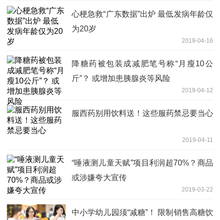
心梗急救“广东数据”出炉 最低发病年龄仅
为20岁
2019-04-16
降糖药被包装成减肥笔号称“月瘦10公
斤”？ 或增加患胰腺炎等风险
2019-04-12
服西药别用饮料送！这些服药禁忌要当心
2019-04-11
“唾液测儿童天赋”项目利润超70%？商品
或涉嫌夸大宣传
2019-03-22
中小学幼儿园须“减糖”！ 限制销售高糖饮