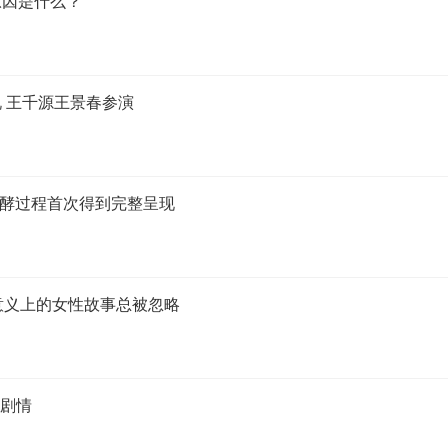
原因是什么？
 王千源王景春参演
发酵过程首次得到完整呈现
正意义上的女性故事总被忽略
同剧情