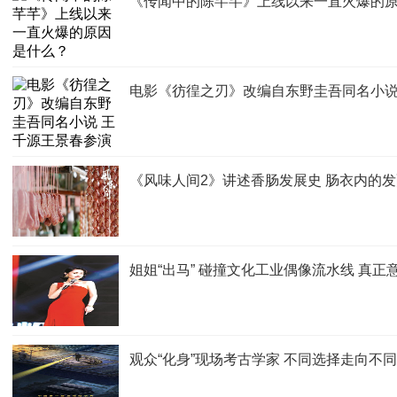
《传闻中的陈芊芊》上线以来一直火爆的
电影《彷徨之刃》改编自东野圭吾同名小说
《风味人间2》讲述香肠发展史 肠衣内的
姐姐“出马” 碰撞文化工业偶像流水线 真
观众“化身”现场考古学家 不同选择走向不