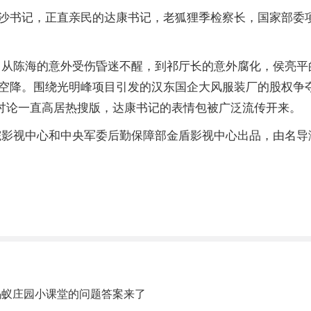
沙书记，正直亲民的达康书记，老狐狸季检察长，国家部委
从陈海的意外受伤昏迷不醒，到祁厅长的意外腐化，侯亮平的
空降。围绕光明峰项目引发的汉东国企大风服装厂的股权争
”讨论一直高居热搜版，达康书记的表情包被广泛流传开来。
院影视中心和中央军委后勤保障部金盾影视中心出品，由名导
蚂蚁庄园小课堂的问题答案来了