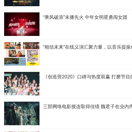
“乘风破浪”未播先火 中年女明星勇闯女团
“相信未来”在线义演汇聚力量，以音乐提振
《创造营2020》口碑与热度双赢 打磨节目
三部网络电影接连取得佳绩 魏君子在业内