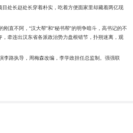
项目处长赵处长穿着朴实，吃着方便面家里却藏着两亿现
刚直不阿，“汉大帮”和“秘书帮”的明争暗斗，高书记的不
夺，牵连出汉东省各派政治势力盘根错节，扑朔迷离，观
演李路执导，周梅森改编，李学政担任总监制。强强联