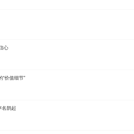
信心
的“价值细节”
声名鹊起