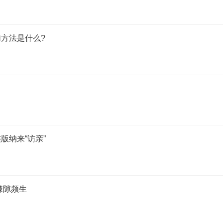
方法是什么?
？
版纳来“访亲”
嫌隙频生