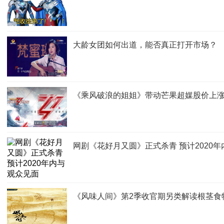
大龄女团如何出道，能否真正打开市场？
《乘风破浪的姐姐》带动芒果超媒股价上涨
网剧《花好月又圆》正式杀青 预计2020
《风味人间》第2季收官期另类解读根茎食